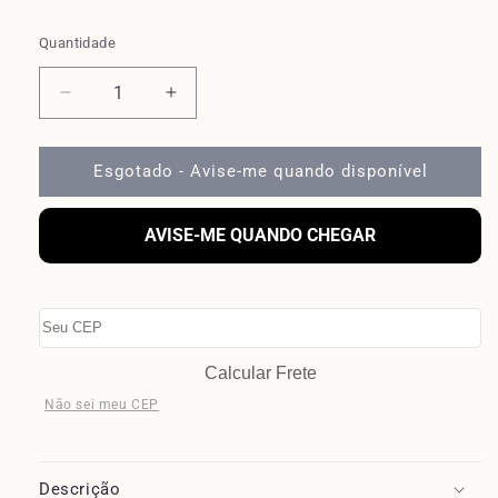
Quantidade
Diminuir
Aumentar
a
a
quantidade
quantidade
de
de
Esgotado - Avise-me quando disponível
CALÇA
CALÇA
ESCARPA
ESCARPA
AVISE-ME QUANDO CHEGAR
|
|
CINZA
CINZA
Calcular Frete
Não sei meu CEP
Descrição