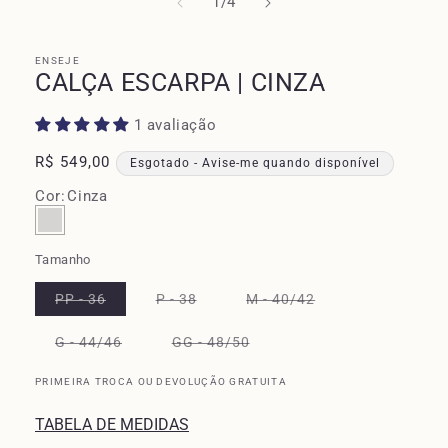
de
1
/
4
ENSEJE
CALÇA ESCARPA | CINZA
1 avaliação
Preço
R$ 549,00
Esgotado - Avise-me quando disponível
normal
Cor
:
Cinza
Tamanho
PP - 36
P - 38
M - 40/42
Variante
Variante
Variante
esgotada
esgotada
esgotada
ou
ou
ou
G - 44/46
GG - 48/50
indisponível
indisponível
indisponível
Variante
Variante
esgotada
esgotada
ou
ou
PRIMEIRA TROCA OU DEVOLUÇÃO GRATUITA
indisponível
indisponível
TABELA DE MEDIDAS