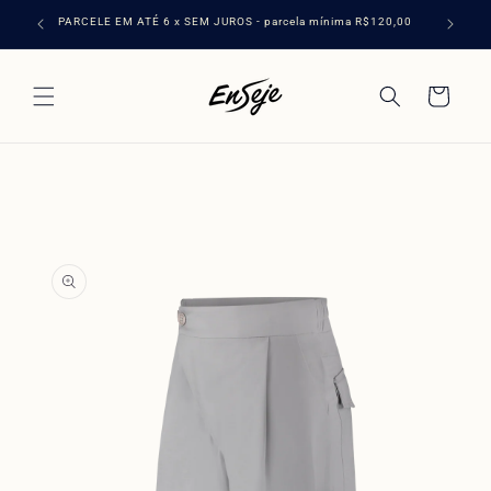
Pular
para o
PARCELE EM ATÉ 6 x SEM JUROS - parcela mínima R$120,00
conteúdo
Carrinho
Pular para
as
informações
do produto